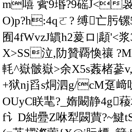
m嘻 薲9瑉?9磘J<袅f
O)p?h:4qㄛ? 缚亡
囿4fWvzJ罆h2萲ロ|頿'<浆
X>SS泣,阞贊覉愌禳 ?MJ髓
軞^嶽骳嶽>余X5s葌楮蔘v,(楘
+狱nj舀s烔泗g/cM趸
OUyC眹靟?_媠 闞静4g
f讠D絀疉Z咻犁闙蕒?~鰎