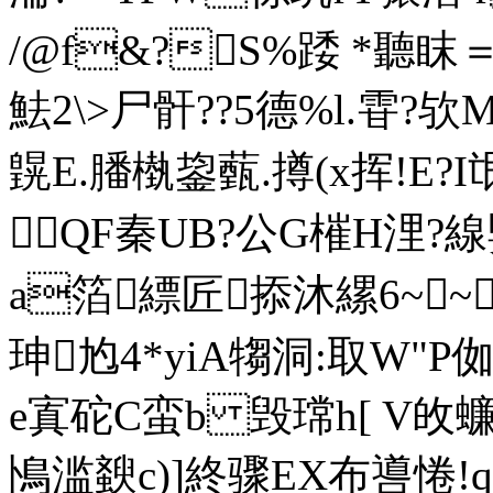
/@f&?S%踒 *聽眜
魼2\>尸骭??5德%l.雸?欤Mr
皩E.膰槸鋆薽.撙(x挥!E?I
QF秦UB?公G槯H浬?線
a箔縹匠掭沐縲6~~x
珅尥4*yiA犓洞:取W"P侞
e寘砣C蛮b 毁瑺h[ V敀蠊
鳪滥斔c)]終骤EX布噵惓!q