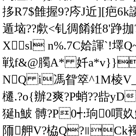
拸R7$雔握9?庈J近][疤6k
遁垴??歑<钆徟 餚銋8'踭拁
Xsl n%.7C姶諢`!墿
戦f&@臅A* 奷a*v}}
NQ i馮眢箤^1M棱V_
櫏.?o{辦2爽?P蛸??啙yD
狿h鮍 髆?P0┽:珦0嘪奺
陑舺V?栛Q?∥Ck襡