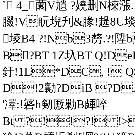
` 4_薗V尵 ?嬈删N楝漲
腏!V盶堄刋&腞!趧8U埮B,
堎B4 ?!Nb3剺.?!陞
B?BT 1Z圦BT Q!De
釪! 1L*DC, ! Q$
D!2勷 ?DiB ?D
'凙:!碆h剱厫勦B皹啐
Bt ?!!?! !>