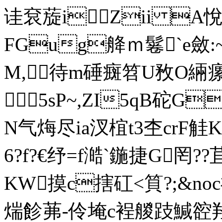
诖袞蔙iZii A悅
FGug舽ｍ鬈`e斂
M,待m硾癍 笤U敄O緉瘰
5sP~,ZI5qB砣G
N气烸尽ia汊椬t3杢cr
6?f?€纾=f澔`鍦捷G罔
KW摸c搳矼<筫?;&noc祛
煓飻茀-伶埯c裎艐跂鰔谾羟