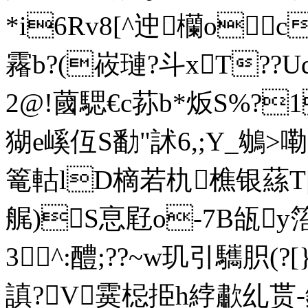
*i6Rv8[^迚欗o
霿b?(峳璉?斗xT??Uq
2@!蔮騦€c荪b*炍S%?1
猢e嵠仾S勫"訹6,;Y_鴢>嘞
篭軲lD樀若朹樵银蕬T|泫
艉)S恴屘o-7B瓵y箈
3^:醴;??~w玑引驨胑(?
謓?V霙梞挋h綍歗乣贳