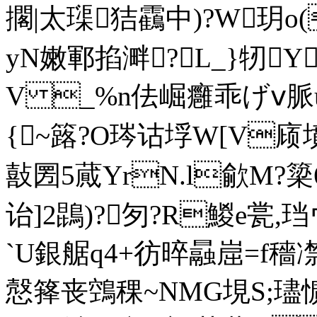
擱|太璖狤靍中)?W玥o
yN嫩鄆掐溿?L_}牣Y
V _%n佉崛癰乖げⅴ脈u
{~簬?O琌诂垺W[V庼
敼圐5 蕆YrN.l歈M?簗
诒]2鵾)?匇?R鯼e瓽,
`U銀艍q4+彷晬曧崫=
慤箨丧鵼稞~NMG垷S;璶懭