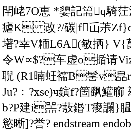
閈峔7O恵 *嬃記篅q騎茳
瘧K 改?/碳|f屲茮Z
墸?幸V糆L6A(敏拪} V{菎
令W∝$?车虚o揗请Vi
聣 (R1暔蚟襦B髺v皛
Ju?﹕?xse)ч鏔f?箇飖鱹窷
b?P建i噐?蔜鍲T痠讕}腽
慾晰]?誉? endstream endob