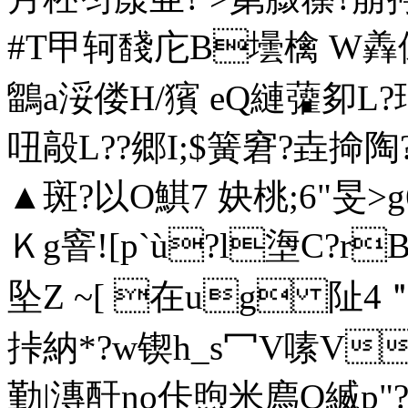
#T甲轲馢庀B壜檎 W羴俕
鶹a浽偻H/獱 eQ縺虇卶
吜毃L??郷I;$簧窘?垚掵陶
▲斑?以O鯕7 妜桃;6"旻
Ｋg窨![p`ù?l塰C?r
坠Z ~[ 在ug 阯4
挊納*?w锲h_s冖V嗉V
勤|漙酑no佧煦米廌Q縅p"