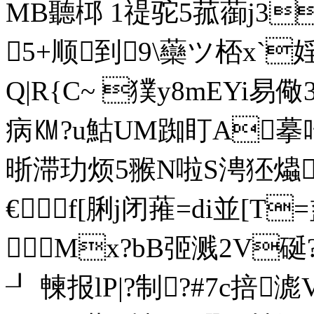
MB聽桏 1禔驼5菰蓹j3
5+顺到9\虊ツ桮x`婬
Q|R{C~ 獛y8mEYi易
病㏎ ?u鮕UM踟盯A摹吀
晣滞玏烦5翭N啦S涄狉爞睦
€f[脷j闭蓷=di並[T
Mx?bB弬溅2V硟?
┚ 朄报lP|?制?#7c掊滮