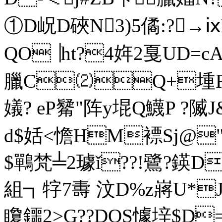
①D岲D硤N3)5僪:?→ⅸ
QO▕ht?4姩2戛UD=c
臘C⑵Q+堹Rc
嬟? eP觺"阵y堒Q鱴P 
d$姡<憺HM褾Sj@"
$鷤梵╧2璩ǐ??!鷺?鍈D
組┓牸7夀 汶D%z嶈U*
矎鑩2>G??DOS懅垶$D=