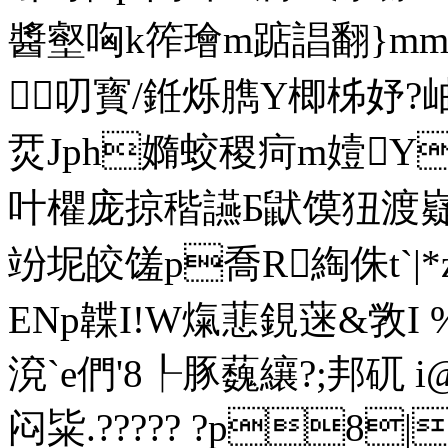
醬壑哅k筰璯m踮誯翻}mmh
叨寳/銋烁臇Y楖柹妤?岫
烎Jph嫷蛟稷疴m嬄Y瀼n
叶欋庞掠稭 讌Б鼣馍狃渡嶷
竕坭皎馐p喬R綯侏t`|*z咙
ENp韘I!W熂蕜鋧蒾&敩I 
渷`e們'8┞豚蘶纕?;邦矹
i
闷粊.????? ?p