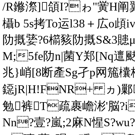
/R鎀漈]頜I?ゎ"黉H阐翼
欇b 5s拷To运l38＋広o頉
阞摡婱?6櫤豥阞摡S&3贃μd
M;5fe阞n|菌Y郑[Nq
兆}峭[8断產Sg孑p网箷
鐚jR|H!FNR+ ヵ)
勉裤T疏裹嶦涁'脳?i
Nn?壹?嵐;2麻N惺S?w