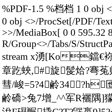
%PDF-1.5 %档档 1 0 obj <>>
0 obj <>/ProcSet[/PDF/Te
>>/MediaBox[ 0 0 595.32 8
R/Group<>/Tabs/S/StructPa
stream x湧[Ko鐺€袮
章趷蛺,#旋髲烚?弿
彗/峻=5?4鹷34?h
鹷礄> 兔7增_^^军R襹隅]
涗F礘冁撬C?T?鼹嬴9]5?e