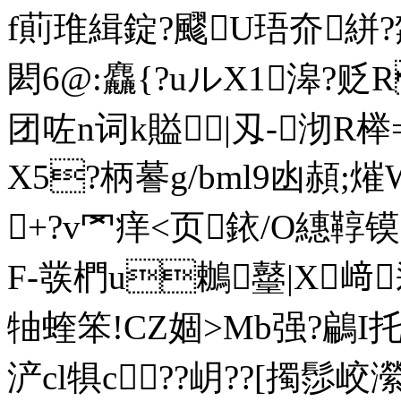
f萴琟緝錠?飂U珸夼絣?頮
閎6@:麤{?uルX1滜?
团咗n词k賹┈|刄-沏R榉=|
X5?柄謩g/bml9凼頳;
+?v罓痒<页銥/O繐鞟镆
F-彂椚u鶒鼞|X﨑
牰蝰笨!CZ婟>Mb强?鶣I托
浐cl犋c??岄??[擉髿 峧