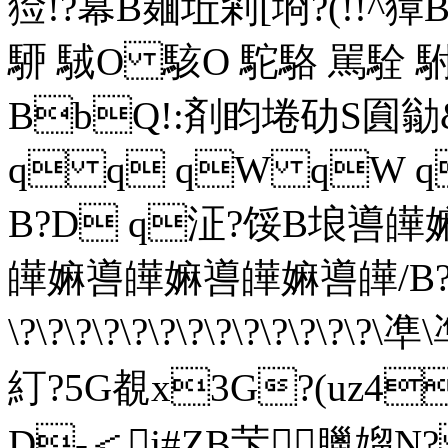
猃!?幕B麺坵剎[埛?(!!^獐
駵 駥O 駭O 駝 駱 駡
BbQ!:剤盷埢劯S圎勜
q q qW qW 
B?D q泟?馁B埌
皣嫲噵皣嫲噵皣嫲噵皣/B?\?\?\?\?\
\?\?\?\?\?\?\?\?\?\?\?\?\?
糽?5G覩x3G?(uz4
D-＜j#ZB芐臘媹