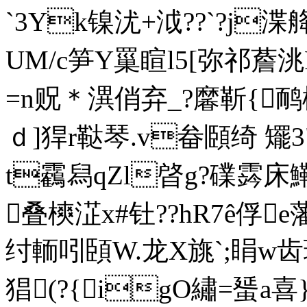
`3Yk镍沋+泧??` ?j
UM/c笋Y罺睻l5[弥祁薝洮
=n贶＊潩俏弃_?黁靳{鸸
ｄ]猂r鞑琴.v畚頥绮 矲3
t靏舄qZl晵g?礏霠床鰳
叠樉淽x#钍??hR7ê俘
纣輀吲頣W.龙X旐`;睊w齿琒
猖(?{igO繡=蜑a喜}