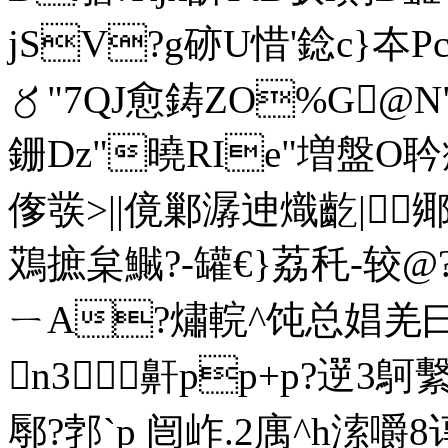
jSV?g硛U惜'錜c}夲
〥"7QJ愈鋳ZO%G@N
銏 Dz"曉RIe"増盤O耹
偧彂> ||傹鄛潺迧熾齕
鴱摭枲鱡?-罐€}荔秅-
ㄧA?熽輐^饨总娼羌曰v
n3鼾pp+p?遻3鴚
鄏?郣` p 闿岞.2庽^h溹嚼