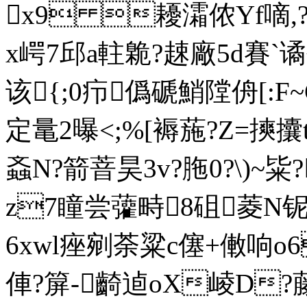
x9 耰灀侬Yf嘀,?
x崿7邱a軴臲?趚廠5d賽`谲礪
该{;0疖僞
磃鮹隚 侜[:F
定鼌2曝<;%[褥葹?Z=摤
螡N?箭萻昊3v?胣0?\)~
z7瞳尝虇畤8砠菱N铌楹
6xwl痤剜荼粱c僿+僌响o6
俥?箳-齮逌oX崚D?藤