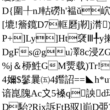
D{圍╀nJ軲磱h'褞ǔ岤
[塶!簷鑧D7軭磿j靭j潸
P+]Ly]Ht裦Ⅲ╀y
DgFs@gu凙8c浸
%j＆桺鮏GM燛载)Tr!
4嬭$鬖曩 ㈤4鑙詔==◣h*u
谙崑隗Ac〩5褬q詇d
D駘?Rjx訴FtB驭l崱