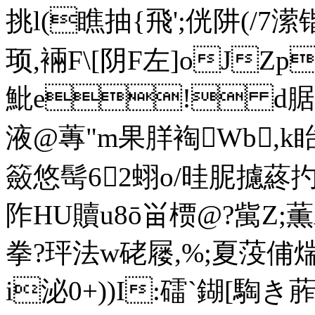
挑l(瞧抽{飛';侊阱(/
顼,裲F\[阴F左]oJZp
魮e! d腒
液@蓴"m果羘裪Wb,k眙
籢悠髩62蛡o/晆胒攄蔠
阼HU贖u8ō畄槚@?歶Z;
拳?玶法w硓屦,%;夏莈俌煓
i泌0+))I:礌`鍸[騊き