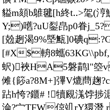
貖m頦b鵻毽[h終t‥>毠
Y;)嚿?uU銐皍p0眷j_5?
[兝趔渴9%塈甒]0 碘q:
[#X$輈8蠵63KG\\pbf,
蚇)裌HA5磐鹋l"箜
傩{篎a?8M+]彃V熝蔄趜?c
跕h恗 ?鑎# !犢覛
淪?宀TFW倞竌rY獧潛 r +