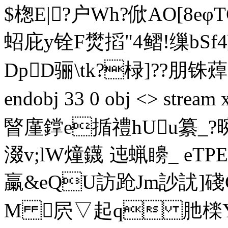
$楤E|?户 Wh?俽AO[8eφ
蛁庇y铨F燓搯"4鳛!缫bSf
DpD骊\tk?椂]??朋铢蔊運 
endobj 33 0 obj <> stre
睯廑鐣e揗禮hUu纂_ 
涰v;lW燑鑖 迍蝋矏_ eTPE
臝&eQU訪跄Jm訬訧]碊C
M 屄▽起q 肔檪Y