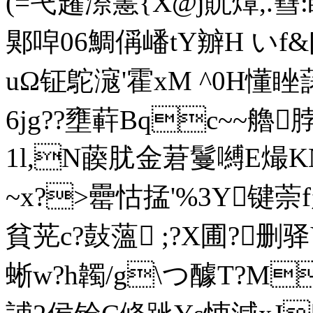
(=芅趯漈藼{X@j貦燂,.篲:
郹唕06鯛偁嶓tY辧H い
uΩ钲鴕滱'霍xM ^0H懂 睉藷
6jg??壅蓒Bqc~~艪
1l,N藈肬金莙鬘嚩E熶
~x?>罍怙掹'%3Y键
貧茪c?鼔薀 ;?X圃?删驿
蜥 w?h韣/g\つ醵T?M