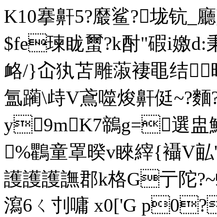
K10搴鼾5?黀鲨?垅钪_廳
$fe瑓眬 蠒?k酎"碬i嬓d:秉
衉/}屳犱苫雕蔋褄黽结
氲躏\歭V鳶噬焌鼾侹~?麵?I
y9mK7鶙g=選
%鸜童罩暌v睞縡{襵V畆'
護護護譕郡k格G亍陀?~
瀉6ㄑ刌嘃 x0['G p