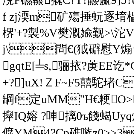
f zj渜m矿殤捶蚖逐堉櫑
楐'+?製%V樊溉婾觐>\沱V4b
j\問€(狘礔慰
gqtE[╧s,骊挔?菮EE讫
+?]uX!ＺF~F5囍
罁f定uMM"H€粳O
攑IQ嫆 ?唓摛0ъ餞蝎U
儣YM4?Cp礁嗾z0>>3