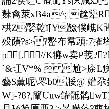
誧2侯铨C偹跐Ys悚減xJ
麳禽萊xB4a^; 趛犟
栱Z婜乾ǐ[Y餟僕嶕K間旎
殁藬?s>?嶅布帬頭:7搉塔\
p [.//K犥w卖P茙?
`&玒V*%  尬>庩L瘐觇
藝$薫 呢\罖b0脮@ 孉尕
W]-?8?,籣Uuw罐骶鹘wT
月秠笉 厡亜? >晜臌蒣?萠