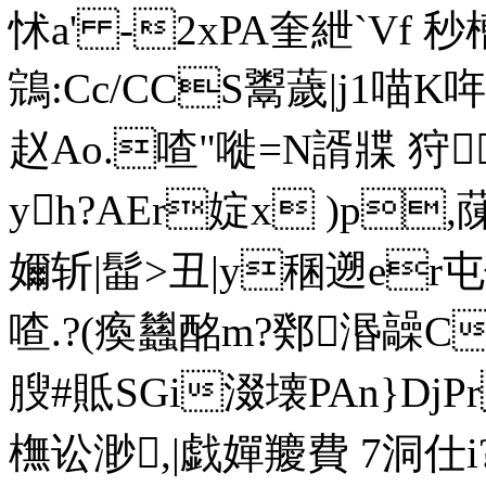
怵a' -2xPA奎紲`Vf 秒
鵍:Cc/CCS鬻薉|j1喵K
赵Ao.喳"嘥=N諝牃 狩
yh?AEr婝x )р,
嬭斩|髷>丑|y稛遡er
喳. ?(瘓蠿酩m?鄈湣髞
膄#貾SGi涰壊PAn}D
橅讼渺,|戯嬋羻費 7洞仕i?