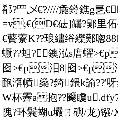
郩?罒乄€?////麁鐏鐎
=v;€(D€砝]罎?鄓里
€藖藔K??琅繣绤纅鄚唿88
蟩??蛆?鐭泓s庴蠗>€p泪
囵>€p泪8|囵>€
靤渳幊燊?錡鍡k諭??'
W杯霽a抱??飋矎u.
隗?环鬤蝴u壧ㄖ礖/龙)镪/X